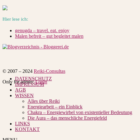
Hier lese ich:
genugda – travel. eat. enjoy
Malen befreit – gut begleitet malen
© 2007 – 2024
Reiki-Consultas
DATENSCHUTZ
Only for admin:
Login
IMPRESSUM
AGB
WISSEN
Alles über Reiki
Energiearbeit – ein Einblick
Chakra – Energiewirbel von existentieller Bedeutung
Die Aura – das menschliche Energiefeld
LINKS
KONTAKT
MENU