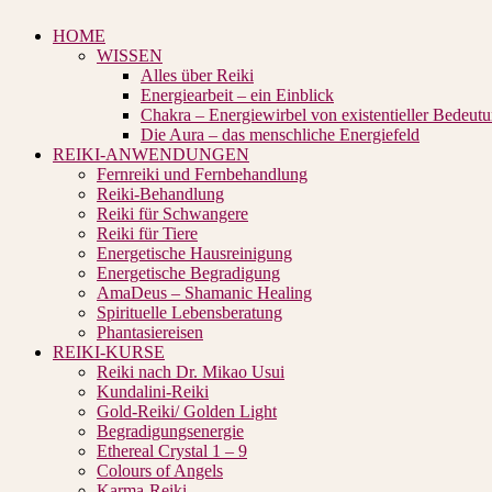
HOME
WISSEN
Alles über Reiki
Energiearbeit – ein Einblick
Chakra – Energiewirbel von existentieller Bedeut
Die Aura – das menschliche Energiefeld
REIKI-ANWENDUNGEN
Fernreiki und Fernbehandlung
Reiki-Behandlung
Reiki für Schwangere
Reiki für Tiere
Energetische Hausreinigung
Energetische Begradigung
AmaDeus – Shamanic Healing
Spirituelle Lebensberatung
Phantasiereisen
REIKI-KURSE
Reiki nach Dr. Mikao Usui
Kundalini-Reiki
Gold-Reiki/ Golden Light
Begradigungsenergie
Ethereal Crystal 1 – 9
Colours of Angels
Karma-Reiki