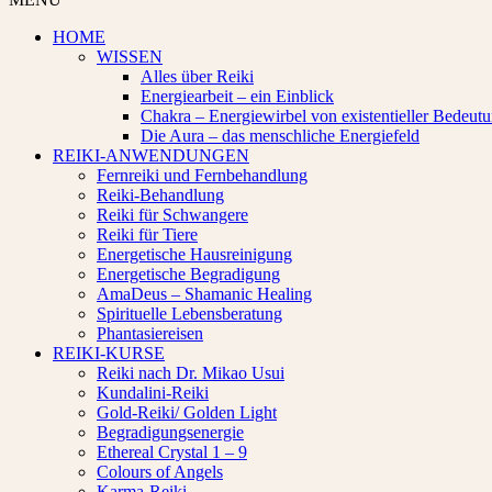
HOME
WISSEN
Alles über Reiki
Energiearbeit – ein Einblick
Chakra – Energiewirbel von existentieller Bedeut
Die Aura – das menschliche Energiefeld
REIKI-ANWENDUNGEN
Fernreiki und Fernbehandlung
Reiki-Behandlung
Reiki für Schwangere
Reiki für Tiere
Energetische Hausreinigung
Energetische Begradigung
AmaDeus – Shamanic Healing
Spirituelle Lebensberatung
Phantasiereisen
REIKI-KURSE
Reiki nach Dr. Mikao Usui
Kundalini-Reiki
Gold-Reiki/ Golden Light
Begradigungsenergie
Ethereal Crystal 1 – 9
Colours of Angels
Karma-Reiki