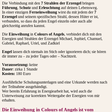
Die Verbindung mit den
7 Strahlen der Erzengel
bringen
Führung
,
Schutz
und
Erleuchtung
auf deinen Lebensweg.
In einer einzigen
Ferneinweihung
wirst du mit jedem der
7
Erzengel
und seinem spezifischen Strahl, dessen Hüter er ist,
verbunden, so dass du jeden Engel einzeln oder auch alle
gleichzeitig anrufen kannst.
Die
Einweihung
in
Colours of Angels
, verbindet dich mit den
Energien und Strahlen der Erzengel Michael, Jophiel, Chamuel,
Gabriel, Raphael, Uriel, und Zadkiel
Engel
lassen dich niemals im Stich oder ignorieren dich; sie hören
dir immer zu – zu jeder Tages oder – Nacht­zeit.
Voraussetzung:
keine
Dauer
: zirka 1 Stunde
Kosten:
180 Euro
Ausführliche Schulungsunterlagen und eine Urkunde werden nach
der Teilnahme ausgehändigt.
Wer bereits Erfahrung in Energiearbeit hat, wird auch die
Unterweisung zur korrekten Weitergabe der Energien von mir
erhalten.
Die Einweihung in Colours of Angels ist vom