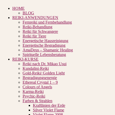
HOME
BLOG
REIKI-ANWENDUNGEN
Fernreiki und Fernbehandlung
Reiki-Behandlung
Reiki für Schwangere
Reiki für Tiere
Energetische Hausreinigung
Energetische Begradigung
AmaDeus – Shamanic Healing
Spirituelle Lebensberatung
REIKI-KURSE
Reiki nach Dr. Mikao Usui
Kundalini-Reiki
Gold-Reiki/ Golden Light
Begradigungsenergie
Ethereal Crystal 1 – 9
Colours of Angels
Karma-Reiki
Psychic-Reiki
Farben & Strahlen
Kraftlinien der Erde
Silver Violet Flame
Violet Flame 2008